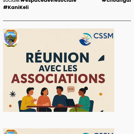
sociale.
#espacedeviesociale #choungui
#KaniKeli