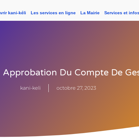
rir kani-kéli
Les services en ligne
La Mairie
Services et info
 Approbation Du Compte De Ges
kani-keli
octobre 27, 2023