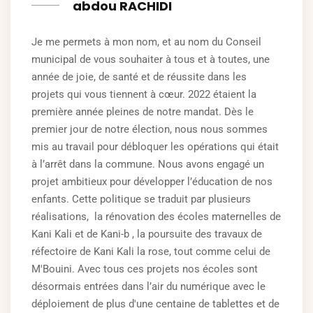
abdou RACHIDI
Je me permets à mon nom, et au nom du Conseil
municipal de vous souhaiter à tous et à toutes, une
année de joie, de santé et de réussite dans les
projets qui vous tiennent à cœur. 2022 étaient la
première année pleines de notre mandat. Dès le
premier jour de notre élection, nous nous sommes
mis au travail pour débloquer les opérations qui était
à l’arrêt dans la commune. Nous avons engagé un
projet ambitieux pour développer l’éducation de nos
enfants. Cette politique se traduit par plusieurs
réalisations, la rénovation des écoles maternelles de
Kani Kali et de Kani-b , la poursuite des travaux de
réfectoire de Kani Kali la rose, tout comme celui de
M'Bouini. Avec tous ces projets nos écoles sont
désormais entrées dans l’air du numérique avec le
déploiement de plus d'une centaine de tablettes et de