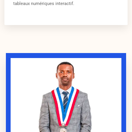
tableaux numériques interactif.